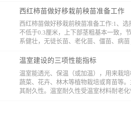
可适当覆盖遮阳网。二要注意控水控肥。
西红柿苗做好移栽前秧苗准备工作
浇水也不宜过勤，可改以前的每7~10天浇
西红柿苗做好移栽前秧苗准备工作:1、选择
不低于0.3厘米，上下部茎粗基本一致，
系健壮，无徒长苗、老化苗、僵苗、病苗；
温室建设的三项性能指标
头后，要准备遮荫棚，因为大棚内苗柔弱
温室能透光、保温（或加温），用来栽培
把水浇透，确保移栽田间后幼苗保持水分
蔬菜、花卉、林木等植物栽培或育苗等。
孔两边土要均匀压下去；针对穴盘有些苗
其耐久性。温室耐久性受温室材料耐老化性
内墒情，严禁造成膜孔板结。移栽深度宜
忌移栽后土不压实幼苗根系不能紧密接触
的耐久性除了自身的强度外，还表现在材
定性因素。一般钢结构温室使用寿命在15