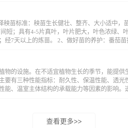
一般番茄高脚苗定植后到结果前这段时间无须施
一次水为每10~15天浇一次水。
秧苗标准：秧苗生长健壮、整齐、大小适中，苗龄4
节间短；具有4-5片真叶，叶片肥大，叶色浓绿
经7天以上的炼苗。 2、做好苗的养护：番茄苗拉到
，太阳直射后易失水；地头要准备水罐、水池等
植物的设施。在不适宜植物生长的季节，能提供
时间较长，提高成活率。 西红柿苗移栽质量要求
主要有三种性能指标：耐久性、保温性能、透光性
高有些浅，栽时小苗一定要上提一下，达到合适
能、温室主体结构的承载能力等因素的影响。透光
深不宜浅，将土埋至子叶节为宜。栽后达到苗直
土壤吸收足够的水分，易“吊死”，影响成活率。
料透光率随着时间的延长而不断衰减，而透光率
年以上。要求设计风、雪荷载用25年一遇最大荷载