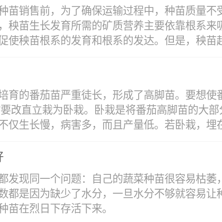
质量安全意识非常重要。改变种植观念，实现蔬
种苗销售前，为了确保运输过程中，种苗质量不受
以建立健全蔬菜产前、产中、产后的技术培训、
，秧苗生长发育所需的矿质营养主要依靠根系来
公害蔬菜、绿色蔬菜、有机蔬菜标准化生产技术
使秧苗根系的发育和根系的发达。但是，秧苗起苗
提高菜农的科技意识和科技水平。为保证杀菌消
到规定的烫种时间。烫完种立即把种子从热水中
5小时。起水后再浸入1%的硫酸铜、或0.1%的
容易伤根，根系损伤后的秧苗会影响成活率和延
可将预浸过的种子，再浸入10%的磷酸三钠溶液
培育的番茄苗严重徒长，形成了高脚苗。要想使
时根系少受损伤，需要采取技术措施保护根系。 
0分钟，对防治疮痂病、青枯病效果较好。用药剂浸种
时要改直立栽为卧栽。卧栽是将番茄高脚苗的大部
促使秧苗的根系集中在较小的范围，这样在运输
理。将充分干燥的种子置于70℃恒温箱内干热处
仅生长慢，病害多，而且产量低。若卧栽，埋在土
系受损伤。用营养苗钵或营养土块进行育苗，采用
。科学的对蔬菜种苗进行培育，生产技术很关键
是移苗还是定植，根系都不易受到损伤而且根系
生长的关键条件。做好下列几点就能掌握好育苗
好
质育苗技术。为了避免根系在移苗、运输和定植时
方法，即在较大的资金与技术投入条件下，在相
株对土壤养分的吸收、利用能力，番茄不仅前期
连同育苗盘一起运输，在运输及起苗时对秧苗根
都发现同一个问题：自己的蔬菜种苗很容易枯萎
手段就是适宜的苗龄与营养面积。要依据营养面
度统一，避免出现参差不齐的现象；定植时最好
施。 控制苗龄。苗龄越大，起苗、移栽时对根系
数都是因为缺少了水分，一旦水分不够就容易让
早期产量高，但由于早衰，总产量可能会有所下
烂引发病害。 栽后管理要得当番茄高脚苗定植后
秧苗，应该控制其苗龄，最好是小苗运输。
种苗在烈日下存活下来。
苗兼有大苗与小苗双方的特点，在保证...
通风，控制棚内温度，温度以白天25℃~30℃、