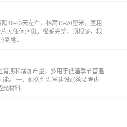
肥，基肥也应避免用含氮量过高的肥料。
0-45天左右，株高15-20厘米，茎粗
、叶片无任何病斑；根系完整，须根多，根
地...
进行浸盘，地头摆放的苗盘要全部喷湿，
生育期和增加产量，多用于低温季节喜温
:移栽时，苗要放在孔穴中间，土埋实，
能。 一、耐久性温室建设必须要考虑
的深度。移栽要及时把膜孔封严，保持膜
材料...
、土实、孔平，根系和土壤充分接触。切
的衰减程度是影响透光材料使用寿命的决
；竹木结构简易温室使用寿命5~10