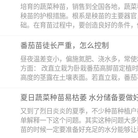
终决定者，因此，提高广大农民的农产品
培育的蔬菜种苗，销售到全国各地，蔬菜
念，是蔬菜产业今后发展的重中之重。可
秧苗的护根措施。根系是秧苗的主要器官
团”，为广大农民开展定期培训班，将无
础。在育苗过程中，要创造良好的条件，促
和病虫害综合防治技术等列为培训内容，
度表，当水温一下降就加热水；二是要达
番茄苗徒长严重，怎么控制
子。药剂消毒。先用一般温水将种子预浸4-
会受到一定的损伤，秧苗在运输过程中更
尔马林液中20分钟。为防止辣椒病毒病，
昼夜温差变小，偏施氮肥、浇水多，常使
根系生长良好，又要使起苗、运输及定植
1000mg/kg的农用链霉素液中浸3
方面： 改直立栽为卧栽番茄高脚苗定植
利用小苗根的再生力强的优势，通过移苗
或直接播种。否则影响种子发芽。干热处
高度的茎露在土壤表面。若直立栽，番茄不
提高成苗率、缩短缓苗的时间。 防止根
种子发芽率。尤其对防止病毒病效果较好
的，尤其是培育大苗。这种护根方式无论
我公司技术人员不管的研究适宜蔬菜种苗
夏日蔬菜种苗易枯萎 水分储备要做
也较少，定植以后缓苗比较快。 应用基
营养面积，穴盘育苗是高度集约化的育苗
的茎可以生根，形成发达的根系，增强植
即采用穴盘育苗，秧苗的根系较为发达，
又到了烈日炎炎的夏季，不少种苗种植户
菜秧苗。重要的基础在于营养，而实现的
卧栽时要注意以下三点：要注意让苗的高
苗中一种较好的方式，也是护根的一种措
单解释一下这个问题。其实这种问题大多
同孔穴的穴盘。大苗具有明显的早熟性，
中的茎上的叶片要除掉，以免在土壤中腐
运输也不方便，所以，一般对需要运输的
苗的时候一定要准备好充足的水分能够让
强，生长旺盛，总产量较高；中等大小的秧
差，低温炼苗。番茄高脚苗定植后，要加强