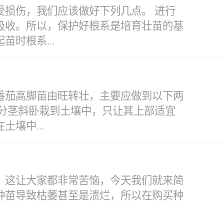
菜生产标准化。如何让菜农转变种植观
损伤，我们应该做好下列几点。 进行
普及、推广体系。通过组建“蔬菜专家
吸收。所以，保护好根系是培育壮苗的基
，设施蔬菜连作控防技术，合理施肥技术
时根系...
毒的效果，一是要确保水温。扦入一根温
取出，投入冷水中冷却，以免余热伤害种
高锰酸钾水溶液中5分钟，或浸在100倍福
长缓苗过程。所以，育苗时既要使秧苗的
中20分钟。将预浸过的种子放入
番茄高脚苗由旺转壮，主要应做到以下两
调节秧苗的根系结构。在秧苗幼小时，
后，都要用清水将种子冲洗干净，才能催芽
分茎斜卧栽到土壤中，只让其上部适宜
、定植时不至于根系损伤的过多，从而可
理72小时，可杀死许多病原物，而不降低
壤中...
这种方式护根是比较有效并经常采用
，为了更好的对各类蔬菜苗木进行培育，
比较集中。如果需要运输到外地定植伤根
的生长环境。1、选择合适的育苗苗岭与
的根系损伤问题，提倡基质育苗技术，
对较短的育苗期内，培育出更多更好的蔬
生长快，而且后期开花结果早、产量高。
系不会有太大的伤害，这是目前商品化育
，这让大家都非常苦恼，今天我们就来简
积确定苗龄或根据一定大小的苗龄选定不
使茎斜向北方，此后逐步扶正；埋在土壤
的损伤也越大，而且大苗或苗龄过长，
种苗导致枯萎甚至是溃烂，所以在购买种
降；小苗早期产量较低，但由于活力较
，一定要加强管理。一要拉大昼夜温
夜间14℃~15℃为宜，中午温度过高时